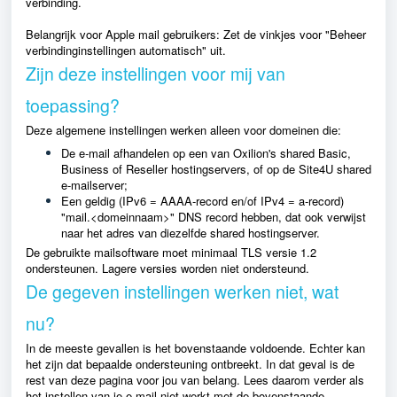
verbinding.
Belangrijk voor Apple mail gebruikers: Zet de vinkjes voor "Beheer
verbindinginstellingen automatisch" uit.
Zijn deze instellingen voor mij van
toepassing?
Deze algemene instellingen werken alleen voor domeinen die:
De e-mail afhandelen op een van Oxilion's shared Basic,
Business of Reseller hostingservers, of op de Site4U shared
e-mailserver;
Een geldig (IPv6 = AAAA-record en/of IPv4 = a-record)
"mail.<domeinnaam>" DNS record hebben, dat ook verwijst
naar het adres van diezelfde shared hostingserver.
De gebruikte mailsoftware moet minimaal TLS versie 1.2
ondersteunen. Lagere versies worden niet ondersteund.
De gegeven instellingen werken niet, wat
nu?
In de meeste gevallen is het bovenstaande voldoende. Echter kan
het zijn dat bepaalde ondersteuning ontbreekt. In dat geval is de
rest van deze pagina voor jou van belang. Lees daarom verder als
het instellen van je e-mail niet werkt met de bovenstaande