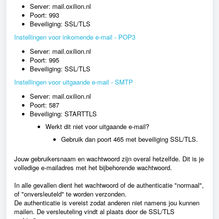
Server: mail.oxilion.nl
Poort: 993
Beveiliging: SSL/TLS
Instellingen voor inkomende e-mail - POP3
Server: mail.oxilion.nl
Poort: 995
Beveiliging: SSL/TLS
Instellingen voor uitgaande e-mail - SMTP
Server: mail.oxilion.nl
Poort: 587
Beveiliging: STARTTLS
Werkt dit niet voor uitgaande e-mail?
Gebruik dan poort 465 met beveiliging SSL/TLS
.
Jouw gebruikersnaam en wachtwoord zijn overal hetzelfde. Dit is je
volledige e-mailadres met het bijbehorende wachtwoord.
In alle gevallen dient het wachtwoord
of de authenticatie "normaal",
of "onversleuteld" te worden verzonden.
De authenticatie is vereist zodat anderen niet namens jou kunnen
mailen. De versleuteling vindt al plaats door de SSL/TLS